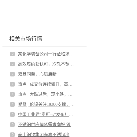
相关市场行情
某化学装备公司一行莅临求精新材料考察交流
高效履约获认可，冷轧不锈钢加工订单圆满交付
双旦同至，心愿启新
热点|| 成交价连续攀升，高镍铁涨出新高度！
热点|| 大跌过后，现小跌，都是高产惹得祸！
期货|| 伦镍关注19300支撑，不锈钢多空博弈激烈
中国工业界“奥斯卡”发布！太钢“手撕钢”获奖
不锈钢供应偏紧需求向好 镍价存在做多机会
泰山钢铁集团泰嘉不锈钢冷轧板材深加工项目竣工投产！