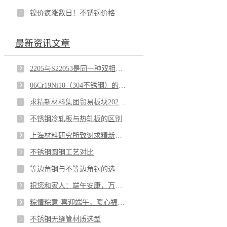
镍价疯涨数日！不锈钢价格随势而起
最新资讯文章
2205与S22053是同一种双相不锈钢吗？
06Cr19Ni10（304不锈钢）的国标牌号解析
求精新材料集团贸易板块2026年7月启动大会圆满召开
不锈钢冷轧板与热轧板的区别
上海材料研究所致谢求精新材料集团！
不锈钢圆钢工艺对比
等边角钢与不等边角钢的选型要点
祝您和家人：端午安康，万事顺遂！—— [求精新材料] 敬上
粽情粽意-喜迎端午，暖心福利已全部送达！
不锈钢无缝管材质选型