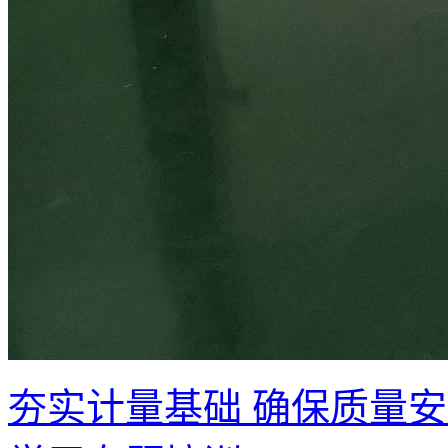
夯实计量基础 确保质量