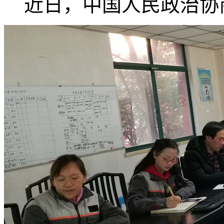
近日，中国人民政治协商.