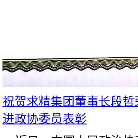
祝贺求精集团董事长段哲
进政协委员表彰