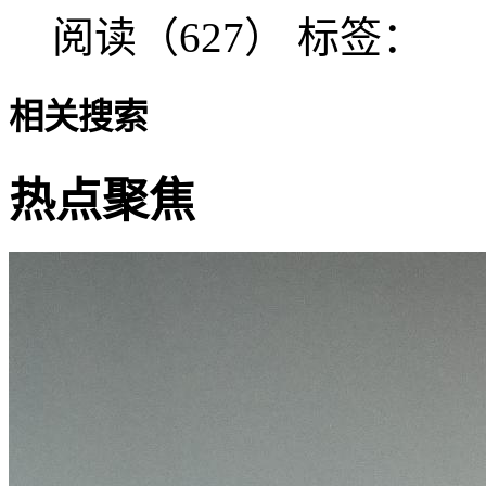
阅读（627）
标签：
相关搜索
热点聚焦