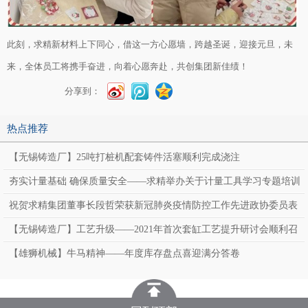
此刻，求精新材料上下同心，借这一方心愿墙，跨越圣诞，迎接元旦，未
来，全体员工将携手奋进，向着心愿奔赴，共创集团新佳绩！
分享到：
热点推荐
【无锡铸造厂】25吨打桩机配套铸件活塞顺利完成浇注
夯实计量基础 确保质量安全——求精举办关于计量工具学习专题培训
祝贺求精集团董事长段哲荣获新冠肺炎疫情防控工作先进政协委员表
彰
【无锡铸造厂】工艺升级——2021年首次套缸工艺提升研讨会顺利召
开
【雄狮机械】牛马精神——年度库存盘点喜迎满分答卷