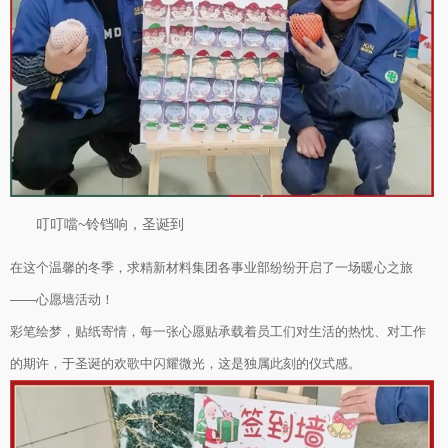
叮叮噹~铃铛响，圣诞到
在这个温馨的冬季，求精新材料集团各事业部纷纷开启了一场暖心之旅
——心愿墙活动！
彩笔绘梦，贴纸寄情，每一张心愿贴承载着员工们对生活的热忱、对工作
的期许，于圣诞的欢歌中闪耀微光，这是独属此刻的仪式感。